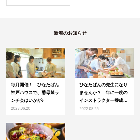
新着のお知らせ
毎月開催！ ひなたぱん
ひなたぱんの先生になり
神戸ハウスで、酵母菌ラ
ませんか？ 年に一度の
ンチ会はいかが♪
インストラクター養成講
座、始まります！
2023.06.20
2022.08.25